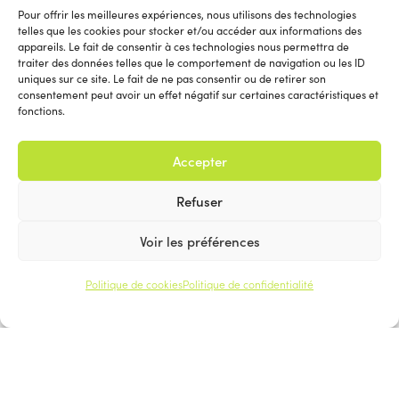
En s’appuyant sur les dernières tendances,
Pour offrir les meilleures expériences, nous utilisons des technologies
l’Immobilière STALPORT utilise des stratégies de
telles que les cookies pour stocker et/ou accéder aux informations des
appareils. Le fait de consentir à ces technologies nous permettra de
commercialisation novatrices et des outils
traiter des données telles que le comportement de navigation ou les ID
uniques sur ce site. Le fait de ne pas consentir ou de retirer son
marketing performants pour la mise en évidence
consentement peut avoir un effet négatif sur certaines caractéristiques et
unique et de vos biens : Des photographies
fonctions.
professionnelles de haute qualité (Sol & drône),
des visites virtuelles immersives, vidéos, etc ainsi
Accepter
qu’une présence dynamique & active sur les
Refuser
plateformes en ligne et les réseaux sociaux.
Voir les préférences
Politique de cookies
Politique de confidentialité