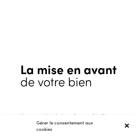
La mise en avant
de votre bien
Une propriété n’est pas l’autre, d’où l’importance
Gérer le consentement aux
de s’adapter, d’innover, de se démarquer.
cookies